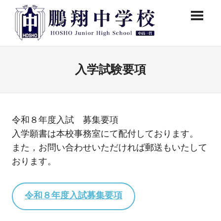
コ
鵬
ン
テ
翔
ン
鵬
中
ツ
翔
中
へ
入学試験要項
学
学
ス
校
校
キ
公
ッ
式
プ
令和８年度入試 募集要項
ペ
ー
入学願書は本校事務室にて配付しております。
ジ
また，お問い合わせいただければ郵送もいたして
で
おります。
す。
令和８年度入試募集要項