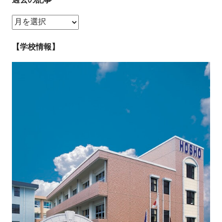
過
去
の
【学校情報】
記
事