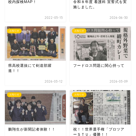
校内探検MAP！
令和８年度 看護科 宣誓式を実
施しました。
2022-05-15
2026-06-30
お知らせ
お知らせ
県高校選抜にて剣道部躍
フードロス問題に関心持って
進！！
2026-03-12
2026-03-09
お知らせ
お知らせ
鵬翔生が新聞記者体験！！
祝！！世界選手権「プロツア
ーＳＴＵ」優勝！！