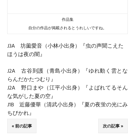
作品集
自分の作品が掲載されるとうれしいですね。
J3A 坊薗愛音（小林小出身）『虫の声聞こえた
ほうは夜の闇』
J2A
古谷到護（青島小出身）『ゆれ動く雲とな
らんだかたつむり』
J2A
野口まや（江平小出身）『よばれてるそん
な気がした夏の空』
J1B 近藤優華（
清武小出身
）『夏の夜蛍の光にみ
ちびかれ』
前の記事
次の記事
投