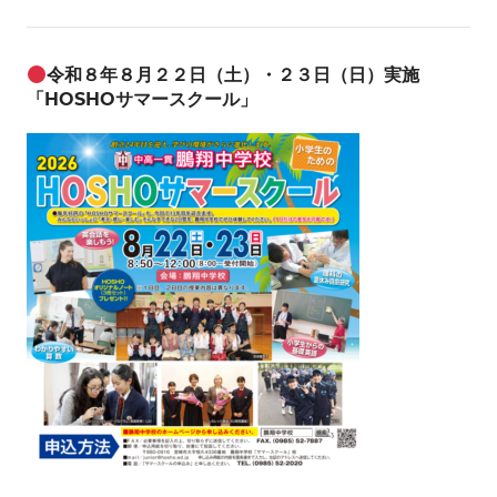
稿
ナ
令和８年８月２２日（土）・２３日（日）実施
「HOSHOサマースクール」
ビ
ゲ
ー
シ
ョ
ン