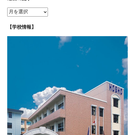
過
去
の
【学校情報】
記
事