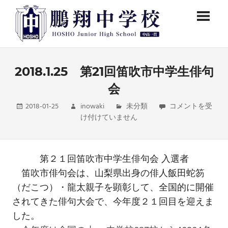
コ
鵬
ン
テ
翔
ン
鵬
中
ツ
翔
中
へ
2018.1.25 第21回笛吹市中学生俳句
学
学
ス
会
校
校
キ
公
2018-01-25
inowaki
未分類
2018.1.25
コメントを受
ッ
式
け付けていません
第
プ
ペ
21
ー
回
ジ
笛
で
第２１回笛吹市中学生俳句会 入選者
吹
す。
笛吹市俳句会は、山梨県出身の俳人飯田蛇笏
市
中
（だこつ）・龍太親子を顕彰して、全国的に開催
学
されてきた俳句大会で、今年度２１回目を迎えま
生
した。
俳