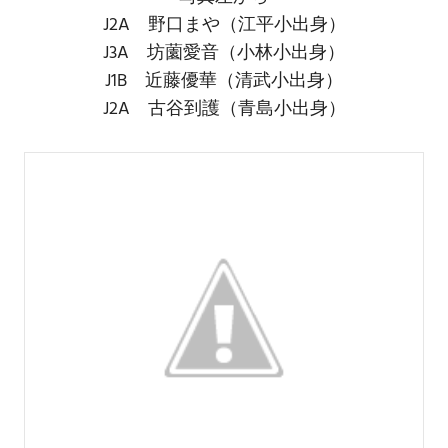
J2A
野口まや（江平小出身）
J3A 坊薗愛音（小林小出身）
J1B 近藤優華（
清武小出身
）
J2A
古谷到護（青島小出身）