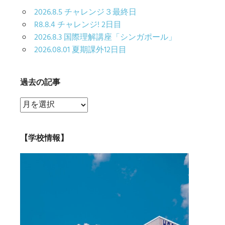
2026.8.5 チャレンジ３最終日
R8.8.4 チャレンジ! 2日目
2026.8.3 国際理解講座「シンガポール」
2026.08.01 夏期課外12日目
過去の記事
過
去
の
【学校情報】
記
事