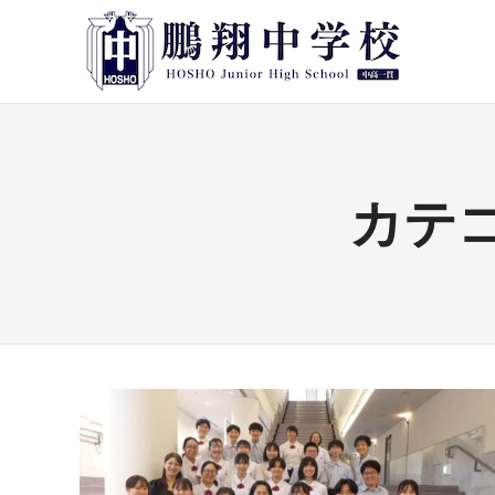
コ
鵬
ン
テ
翔
ン
鵬
中
ツ
翔
中
へ
学
学
ス
校
校
カテゴ
キ
公
ッ
式
プ
ペ
ー
ジ
で
す。