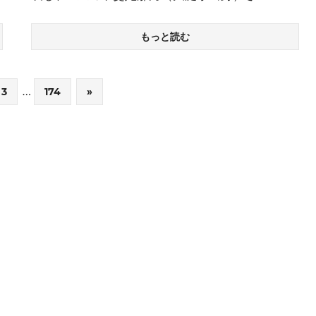
もっと読む
…
3
174
次
»
の
記
事