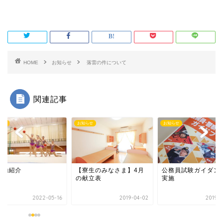
HOME
お知らせ
落雷の件について
関連記事
らせ
お知らせ
お知らせ
活動紹介
【寮生のみなさま】4月
公務員試験ガイダン
の献立表
実施
2022-05-16
2019-04-02
2019-0