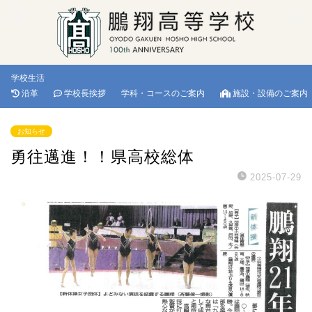
学校生活
沿革
学校長挨拶
学科・コースのご案内
施設・設備のご案内
お知らせ
勇往邁進！！県高校総体
2025-07-29