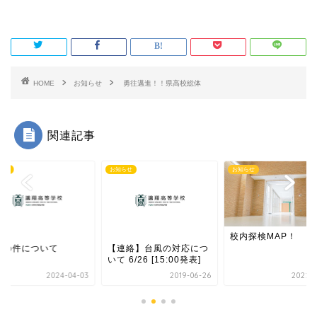
HOME
お知らせ
勇往邁進！！県高校総体
関連記事
らせ
お知らせ
お知らせ
校内探検MAP！
雷の件について
【連絡】台風の対応につ
いて 6/26 [15:00発表]
2024-04-03
2019-06-26
2022-0