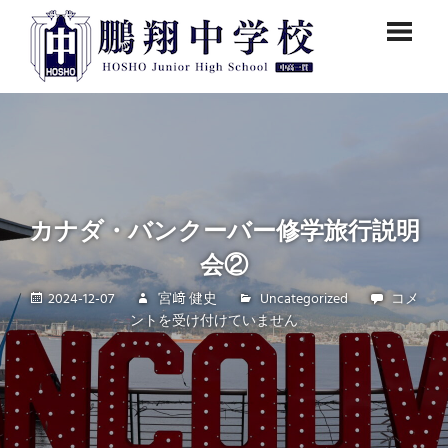
コ
鵬
ン
テ
翔
ン
鵬
中
ツ
翔
中
へ
学
学
ス
校
校
キ
公
ッ
式
カナダ・バンクーバー修学旅行説明
プ
ペ
会②
ー
ジ
2024-12-07
宮﨑 健史
Uncategorized
カ
コメ
で
ントを受け付けていません
ナ
す。
ダ・
バ
ン
ク
ー