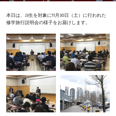
バ
ー
修
本日は、J3生を対象に11月30日（土）に行われた
学
修学旅行説明会の様子をお届けします。
旅
行
説
明
会
②
は