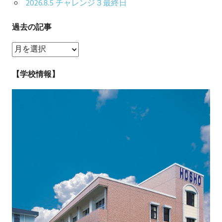
2026.8.5 チャレンジ３最終日
過去の記事
過
去
の
【学校情報】
記
事