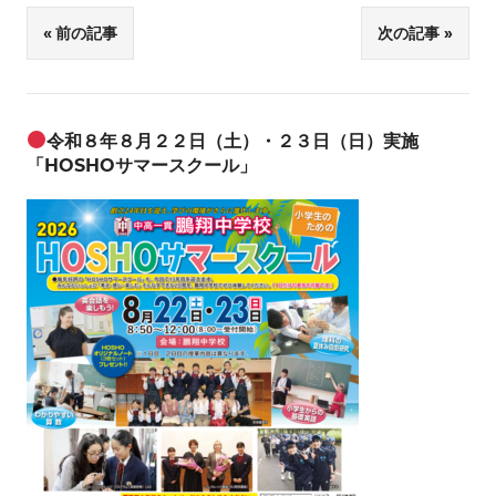
前の記事
次の記事
投
稿
ナ
令和８年８月２２日（土）・２３日（日）実施
「HOSHOサマースクール」
ビ
ゲ
ー
シ
ョ
ン