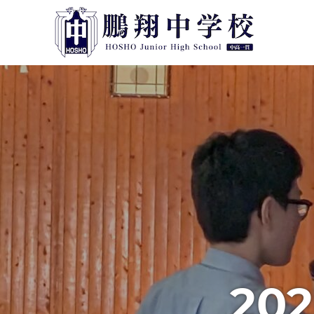
コ
鵬
ン
テ
翔
ン
鵬
中
ツ
翔
中
へ
学
学
ス
校
校
キ
公
ッ
式
プ
ペ
ー
ジ
で
す。
202