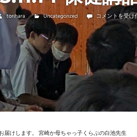
torihara
Uncategorized
2025.11.14
コメントを受け
保
健
講
話
(J1)
は
をお届けします。 宮崎か母ちゃっ子くらぶの白池先生