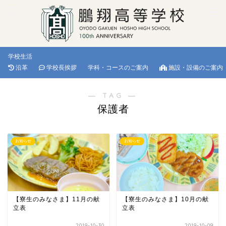
学校生活
沿革
学校長挨拶
学科・コースのご案内
施設・設備のご案内
― TAG ―
保護者
お知らせ
お知らせ
【寮生のみなさま】11月の献
【寮生のみなさま】10月の献
立表
立表
2019-10-30
2019-10-09