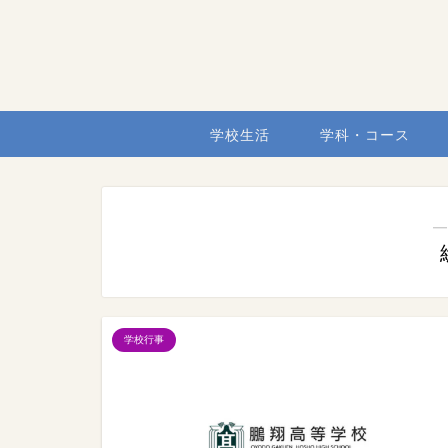
学校生活
学科・コース
―
学校行事