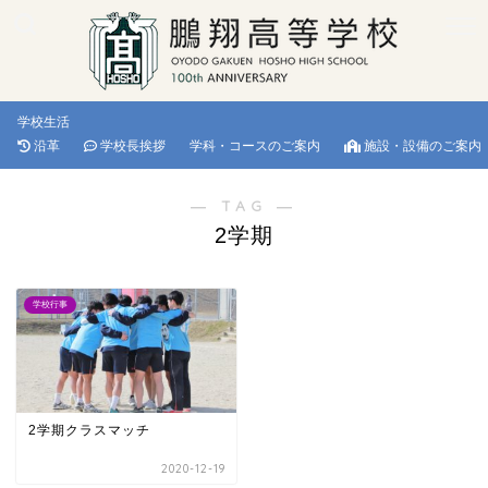
学校生活
沿革
学校長挨拶
学科・コースのご案内
施設・設備のご案内
― TAG ―
2学期
学校行事
2学期クラスマッチ
2020-12-19