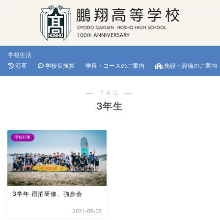
学校生活
沿革
学校長挨拶
学科・コースのご案内
施設・設備のご案内
― TAG ―
3年生
学校行事
3学年 宿泊研修、強歩会
2021-05-08