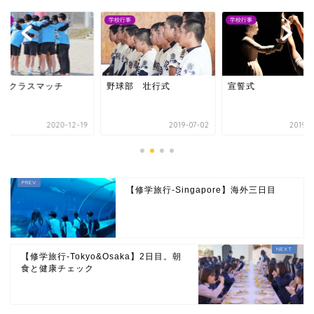
行事
学校行事
学校行事
学期クラスマッチ
野球部 壮行式
宣誓式
2020-12-19
2019-07-02
2019-0
【修学旅行-Singapore】海外三日目
【修学旅行-Tokyo&Osaka】2日目。朝
食と健康チェック