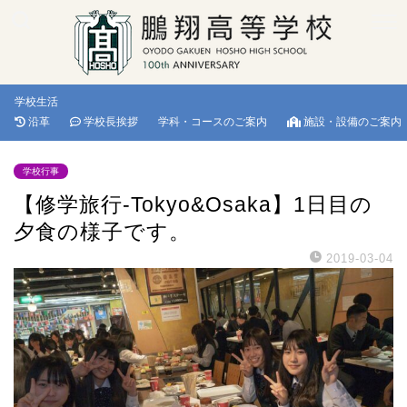
学校生活
沿革
学校長挨拶
学科・コースのご案内
施設・設備のご案内
学校行事
【修学旅行-Tokyo&Osaka】1日目の
夕食の様子です。
2019-03-04