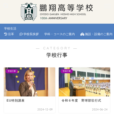
学校生活
沿革
学校長挨拶
学科・コースのご案内
施設・設備のご案内
― CATEGORY ―
学校行事
学校行事
学校行事
EU特別講座
令和６年度 野球部壮行式
2024-12-09
2024-06-24