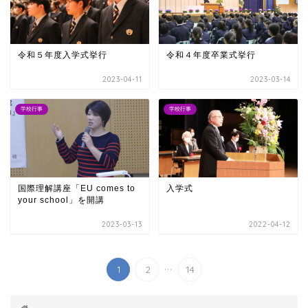
令和５年度入学式挙行
令和４年度卒業式挙行
2023-04-11
2023-03-14
学校行事
学校行事
国際理解講座「EU comes to
入学式
your school」を開講
2023-03-13
2022-04-12
...
1
2
14