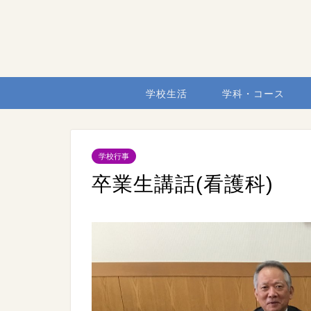
学校生活
学科・コース
学校行事
卒業生講話(看護科)