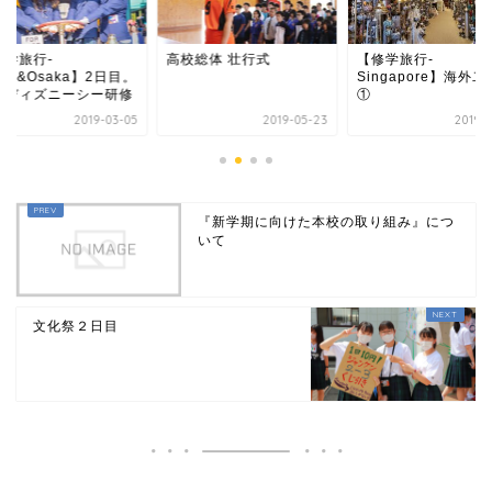
修学旅行-
高校総体 壮行式
【修学旅行-
kyo&Osaka】2日目。
Singapore】海外
京ディズニーシー研修
①
2019-03-05
2019-05-23
2019-0
『新学期に向けた本校の取り組み』につ
いて
文化祭２日目