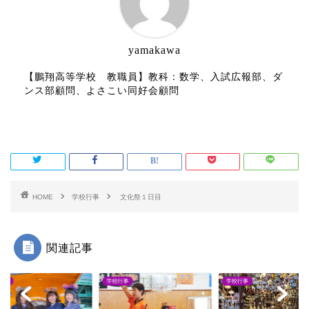
yamakawa
【鵬翔高等学校 教職員】教科：数学、入試広報部、ダ
ンス部顧問、よさこい同好会顧問
HOME
学校行事
文化祭１日目
関連記事
行事
学校行事
学校行事