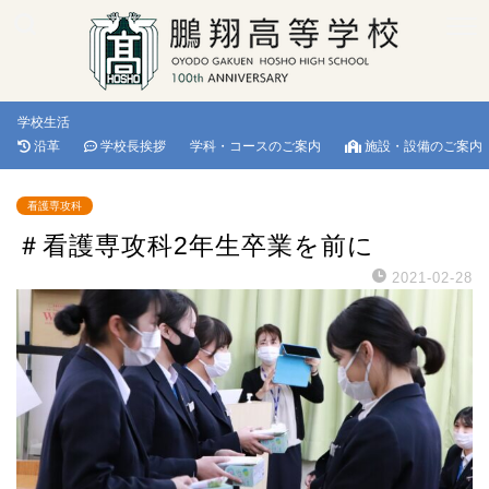
学校生活
沿革
学校長挨拶
学科・コースのご案内
施設・設備のご案内
看護専攻科
＃看護専攻科2年生卒業を前に
2021-02-28