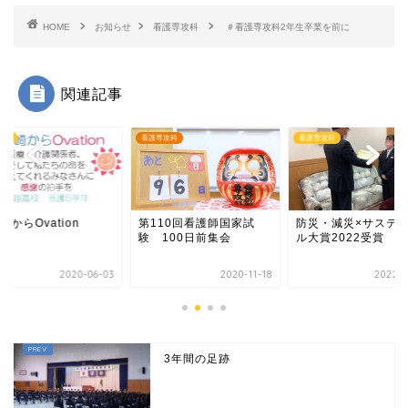
HOME
お知らせ
看護専攻科
＃看護専攻科2年生卒業を前に
関連記事
行事
看護専攻科
看護専攻科
崎からOvation
第110回看護師国家試
防災・減災×サステ
験 100日前集会
ル大賞2022受賞
2020-06-03
2020-11-18
2022-0
3年間の足跡