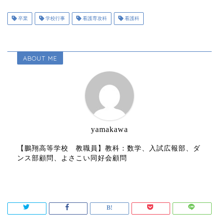
卒業
学校行事
看護専攻科
看護科
ABOUT ME
yamakawa
【鵬翔高等学校 教職員】教科：数学、入試広報部、ダ
ンス部顧問、よさこい同好会顧問