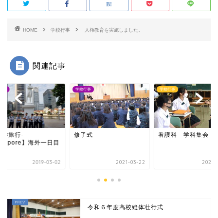
HOME
学校行事
人権教育を実施しました。
関連記事
行事
学校行事
学校行事
修学旅行-
修了式
看護科 学科集会
ngapore】海外一日目
2019-03-02
2021-03-22
2021-
令和６年度高校総体壮行式