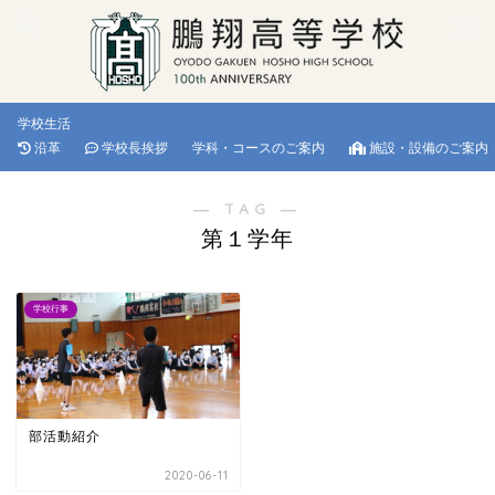
学校生活
沿革
学校長挨拶
学科・コースのご案内
施設・設備のご案内
― TAG ―
第１学年
学校行事
部活動紹介
2020-06-11