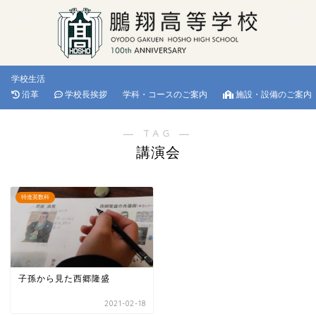
学校生活
沿革
学校長挨拶
学科・コースのご案内
施設・設備のご案内
― TAG ―
講演会
特進英数科
子孫から見た西郷隆盛
2021-02-18