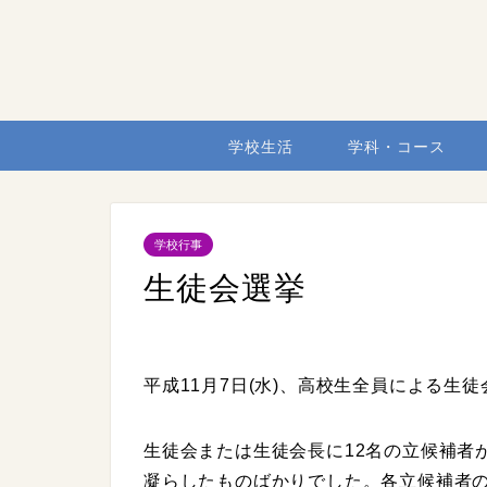
学校生活
学科・コース
学校行事
生徒会選挙
平成11月7日(水)、高校生全員による生
生徒会または生徒会長に12名の立候補者
凝らしたものばかりでした。各立候補者