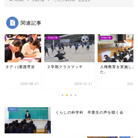
HOME
学校行事
くらしの科学科 企業見学
関連記事
行事
学校行事
学校行事
学期クラスマッチ
人権教育を実施しまし
【修学旅行-
た。
Tokyo&Osaka】1
夕食の様子です。
2019-12-21
2024-06-15
2019-0
くらしの科学科 卒業生の声を聴く会