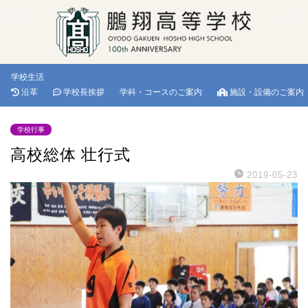
学校生活
沿革
学校長挨拶
学科・コースのご案内
施設・設備のご案内
学校行事
高校総体 壮行式
2019-05-23