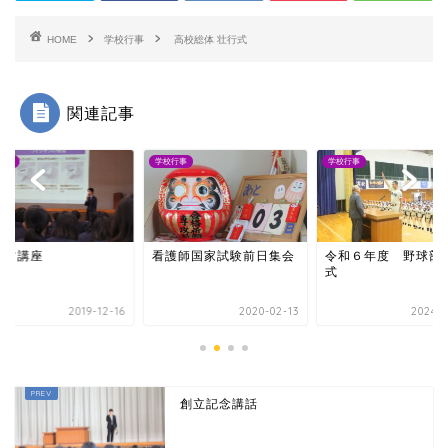
HOME
学校行事
高校総体 壮行式
関連記事
行事
学校行事
学校行事
ーツ講座
看護師国家試験前日集会
令和６年度 野球部
式
2019-12-16
2020-02-13
2024-0
創立記念講話