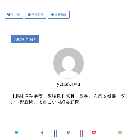
壮行式
学校行事
高校総体
ABOUT ME
yamakawa
【鵬翔高等学校 教職員】教科：数学、入試広報部、ダ
ンス部顧問、よさこい同好会顧問