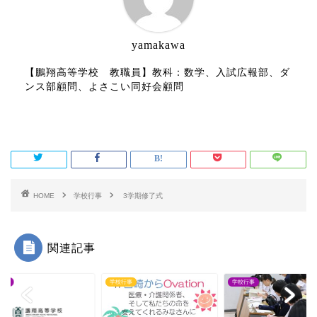
yamakawa
【鵬翔高等学校 教職員】教科：数学、入試広報部、ダ
ンス部顧問、よさこい同好会顧問
HOME
学校行事
3学期修了式
関連記事
行事
学校行事
学校行事