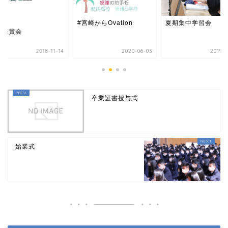
#宮崎からOvation
夏期集中学習会
術鑑賞会
2018-11-14
2020-06-03
2019-0
卒業証書授与式
始業式