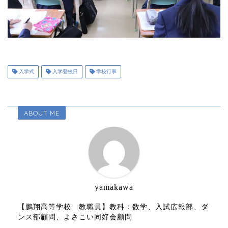
入学式
入学登校日
学校行事
ABOUT ME
yamakawa
【鵬翔高等学校 教職員】教科：数学、入試広報部、ダ
ンス部顧問、よさこい同好会顧問