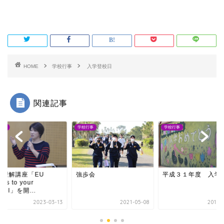
HOME
学校行事
入学登校日
関連記事
行事
学校行事
学校行事
際理解講座「EU
強歩会
平成３１年度 入学
es to your
hool」を開...
2023-03-13
2021-05-08
2019-