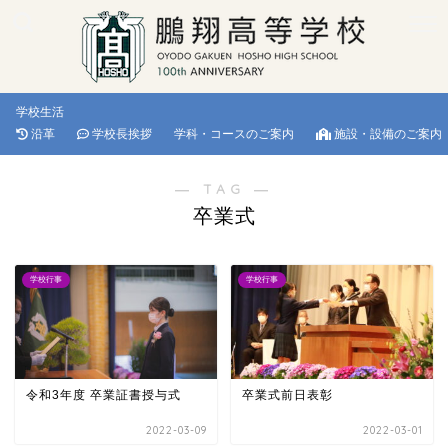
学校生活
沿革
学校長挨拶
学科・コースのご案内
施設・設備のご案内
― TAG ―
卒業式
学校行事
学校行事
令和3年度 卒業証書授与式
卒業式前日表彰
2022-03-09
2022-03-01